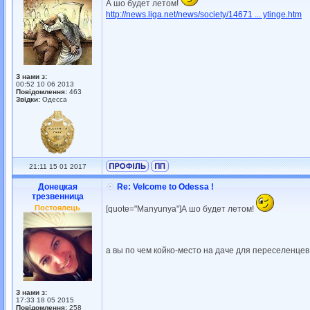
А шо будет летом!
http://news.liga.net/news/society/14671 ... ytinge.htm
З нами з:
00:52 10 06 2013
Повідомлення:
463
Звідки:
Одесса
21:11 15 01 2017
Донецкая
Re: Velcome to Odessa !
трезвенница
Постоялець
[quote="Manyunya"]А шо будет летом!
а вы по чем койко-место на даче для переселенце
З нами з:
17:33 18 05 2015
Повідомлення:
258