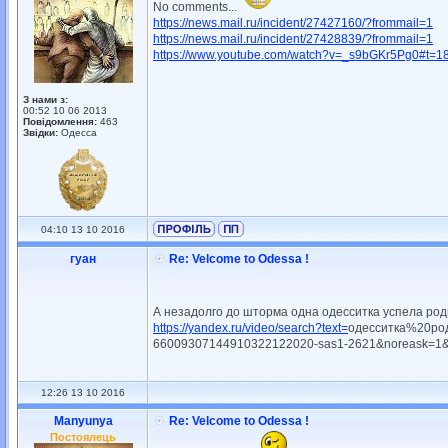
No comments...
https://news.mail.ru/incident/27427160/?frommail=1
https://news.mail.ru/incident/27428839/?frommail=1
https://www.youtube.com/watch?v=_s9bGKr5Pg0#t=1
З нами з:
00:52 10 06 2013
Повідомлення:
463
Звідки:
Одесса
04:10 13 10 2016
гуан
Re: Velcome to Odessa !
А незадолго до шторма одна одесситка успела ро
https://yandex.ru/video/search?text=
одесситка%20ро
66009307144910322122020-sas1-2621&noreask=1&
12:26 13 10 2016
Manyunya
Re: Velcome to Odessa !
Постоялець