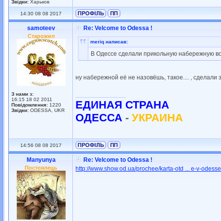
Звідки:
Харьков
14:30 08 08 2017
samoteev
Re: Velcome to Odessa !
Старожил
meriq написав:
В Одессе сделали прикольную набережную в
ну набережной её не назовёшь, такое.... , сделали
З нами з:
_________________
16:15 18 02 2011
ЕДИНАЯ СТРАНА
Повідомлення:
1220
Звідки:
ODESSA, UKR
ОДЕССА
-
УКРАИНА
14:56 08 08 2017
Manyunya
Re: Velcome to Odessa !
Постоялець
http://www.show.od.ua/prochee/karta-otd ... e-v-odesse