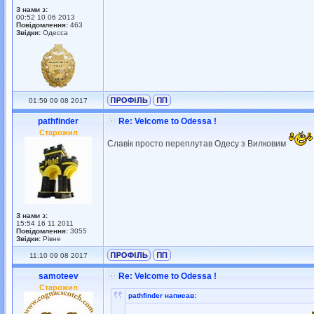
З нами з:
00:52 10 06 2013
Повідомлення:
463
Звідки:
Одесса
01:59 09 08 2017
pathfinder
Re: Velcome to Odessa !
Старожил
Славік просто переплутав Одесу з Вилковим
З нами з:
15:54 16 11 2011
Повідомлення:
3055
Звідки:
Рівне
11:10 09 08 2017
samoteev
Re: Velcome to Odessa !
Старожил
pathfinder написав: