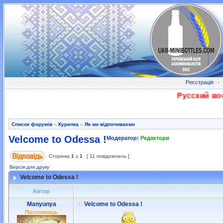
Реєстрація
•
Русский военн
Список форумів
»
Курилка
»
Як ми відпочиваємо
Velcome to Odessa !
Модератор:
Редактори
Сторінка
1
з
1
[ 11 повідомлень ]
Версія для друку
Velcome to Odessa !
Автор
Manyunya
Velcome to Odessa !
Постоялець