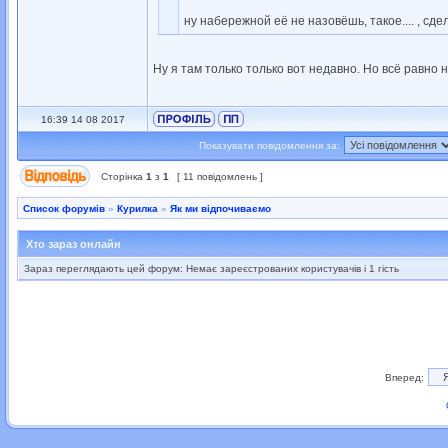
ну набережной её не назовёшь, такое.... , сд
Ну я там только только вот недавно. Но всё равно 
16:39 14 08 2017
Показувати повідомлення за:
Сторінка
1
з
1
[ 11 повідомлень ]
Список форумів
»
Курилка
»
Як ми відпочиваємо
Хто зараз онлайн
Зараз переглядають цей форум: Немає зареєстрованих користувачів і 1 гість
Вперед: