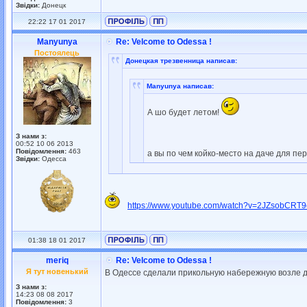
Звідки:
Донецк
22:22 17 01 2017
Manyunya
Re: Velcome to Odessa !
Постоялець
Донецкая трезвенница написав:
Manyunya написав:
А шо будет летом!
З нами з:
00:52 10 06 2013
Повідомлення:
463
а вы по чем койко-место на даче для п
Звідки:
Одесса
https://www.youtube.com/watch?v=2JZsobCRT9
01:38 18 01 2017
meriq
Re: Velcome to Odessa !
Я тут новенький
В Одессе сделали прикольную набережную возле 
З нами з:
14:23 08 08 2017
Повідомлення:
3