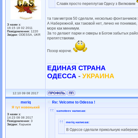
Славік просто переплутав Одесу з Вилковим
та там метров 50 сделали, несколько фонтанчиков
А Набережной, как таковой нет, лично не понимаю,
З нами з:
16:15 18 02 2011
море как минимум.
Повідомлення:
1220
За то делают парки и скверы в Богом забытых район
Звідки:
ODESSA, UKR
препятствиями.
Позор короче.
_________________
ЕДИНАЯ СТРАНА
ОДЕССА
-
УКРАИНА
12:10 09 08 2017
meriq
Re: Velcome to Odessa !
Я тут новенький
samoteev написав:
З нами з:
14:23 08 08 2017
Повідомлення:
3
meriq написав:
Звідки:
Харьков
В Одессе сделали прикольную набережн