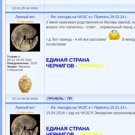
22:01 05 04 2016
Лунный кот
Re: поездка на ЧАЭС и г. Припять 16.01.14 г.
Старожил
У меня приезжал родственник из Москвы (малой, ле
вопрос что случилось - ответ.... нормальный город
т.д. Вот приеду - я ей все расскажу!
В между
посмотрим!
_________________
З нами з:
ЕДИНАЯ СТРАНА
09:12 18 03 2011
Повідомлення:
1032
ЧЕРНИГОВ
-
УКРАИНА
Звідки:
Украина
г,Чернигов
07:12 06 04 2016
Лунный кот
Re: поездка на ЧАЭС и г. Припять 16.01.14 г.
Старожил
15.04.2016 г. еду на ЧАЭС!!! Экскурсию организо
_________________
ЕДИНАЯ СТРАНА
ЧЕРНИГОВ
-
УКРАИНА