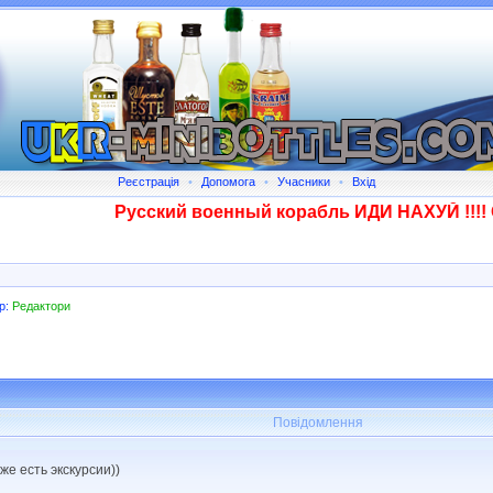
Реєстрація
•
Допомога
•
Учасники
•
Вхід
Русский военный корабль ИДИ НАХУЙ !!!! Ска
р:
Редактори
Повідомлення
же есть экскурсии))