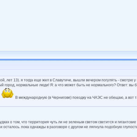
й, лет 13). я тогда еще жил в Славутиче, вышли вечером погулять - смотрю у 
ьный город, нормальные люди! Я: а что может быть не нормального? Ответ: вы 
!
В международную (в Чернигове) поездку на ЧАЭС не обещаю, а вот та
судках о том, что территория чуть ли не зеленым светом светится и гигантски
 и осталось. пока однажды в разговоре с другом не ляпнула подобную глупос