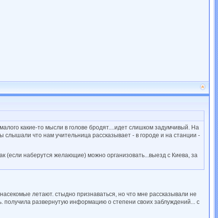
малого какие-то мысли в голове бродят....идет слишком задумчивый. На
бы слышали что нам учительница рассказывает - в городе и на станции -
к (если наберутся желающие) можно организовать...выезд с Киева, за
е насекомые летают. стыдно признаваться, но что мне рассказывали не
ть. получила развернутую информацию о степени своих заблуждений... с