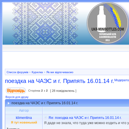
Список форумів
»
Курилка
»
Як ми відпочиваємо
поездка на ЧАЭС и г. Припять 16.01.14 г.
Модерато
Сторінка
2
з
2
[ 28 повідомлень ]
Версія для друку
поездка на ЧАЭС и г. Припять 16.01.14 г.
Автор
klimentina
Re: поездка на ЧАЭС и г. Припять 16.01.14 г.
Я тут новенький
Я даде не знала, что туда уже можно ездить и что у
З нами з: