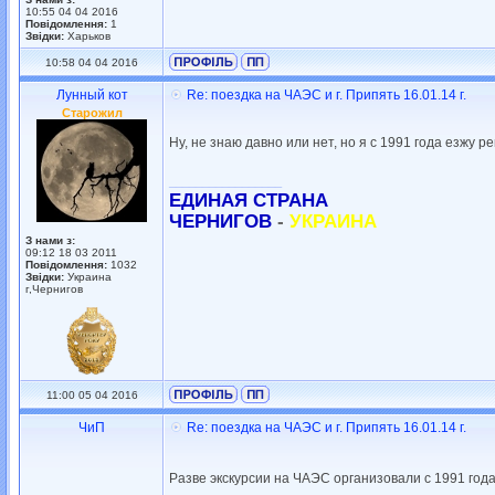
10:55 04 04 2016
Повідомлення:
1
Звідки:
Харьков
10:58 04 04 2016
Лунный кот
Re: поездка на ЧАЭС и г. Припять 16.01.14 г.
Старожил
Ну, не знаю давно или нет, но я с 1991 года езжу р
_________________
ЕДИНАЯ СТРАНА
ЧЕРНИГОВ
-
УКРАИНА
З нами з:
09:12 18 03 2011
Повідомлення:
1032
Звідки:
Украина
г,Чернигов
11:00 05 04 2016
ЧиП
Re: поездка на ЧАЭС и г. Припять 16.01.14 г.
Разве экскурсии на ЧАЭС организовали с 1991 год