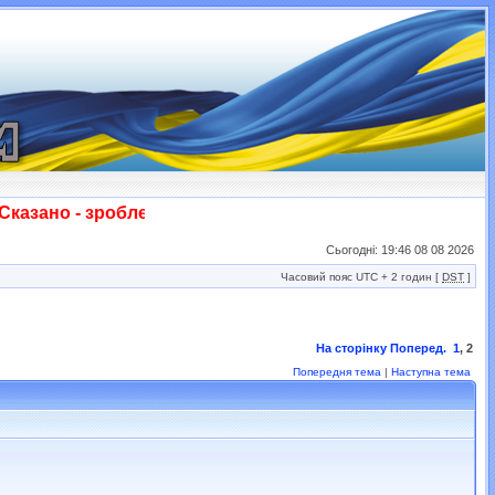
зано - зроблено! Слава ЗСУ!!!
Сьогодні: 19:46 08 08 2026
Часовий пояс UTC + 2 годин [
DST
]
На сторінку
Поперед.
1
,
2
Попередня тема
|
Наступна тема