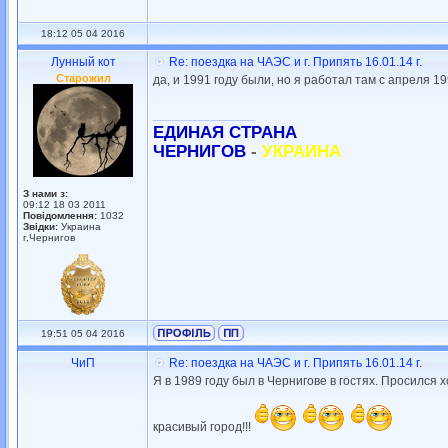
18:12 05 04 2016
Лунный кот
Re: поездка на ЧАЭС и г. Припять 16.01.14 г.
Старожил
да, и 1991 году были, но я работал там с апреля 19
_________________
ЕДИНАЯ СТРАНА
ЧЕРНИГОВ
-
УКРАИНА
З нами з:
09:12 18 03 2011
Повідомлення:
1032
Звідки:
Украина
г,Чернигов
19:51 05 04 2016
ЧиП
Re: поездка на ЧАЭС и г. Припять 16.01.14 г.
Я в 1989 году был в Чернигове в гостях. Просился 
красивый город!!!