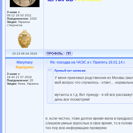
З нами з:
09:12 18 03 2011
Повідомлення:
1032
Звідки:
Украина
г,Чернигов
15:13 06 04 2016
Marymary
Re: поездка на ЧАЭС и г. Припять 16.01.14 г.
Відвідувач
Лунный кот написав:
З нами з:
18:44 21 07 2016
У меня приезжал родственник из Москвы (мало
Повідомлення:
20
мой вопрос что случилось - ответ.... нормал
Звідки:
Киев, Украина
мутанты и т.д. Вот приеду - я ей все расскажу
день все посмотрим!
я, если честно, тоже долгое время жила в предрас
слишком умные взрослые в свое время, то в голове
тех пор всю информацию проверяю