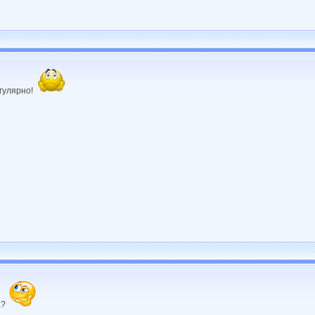
егулярно!
а?