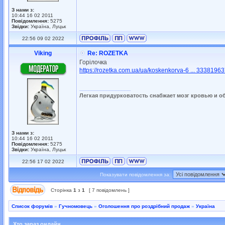
З нами з:
10:44 16 02 2011
Повідомлення:
5275
Звідки:
Україна, Луцьк
22:56 09 02 2022
Viking
Re: ROZETKA
Горілочка
https://rozetka.com.ua/ua/koskenkorva-6 ... 33381963
_________________
Легкая придурковатость снабжает мозг кровью и о
З нами з:
10:44 16 02 2011
Повідомлення:
5275
Звідки:
Україна, Луцьк
22:56 17 02 2022
Показувати повідомлення за:
Сторінка
1
з
1
[ 7 повідомлень ]
Список форумів
»
Гучномовець
»
Оголошення про роздрібний продаж
»
Україна
Хто зараз онлайн