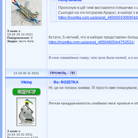
Viking написав:
Пропоную в цій темі виставляти пляшечки з ць
Сьогодні на очі потрапив Арарат, в наборі з 
https://rozetka.com.ua/ararat_4850001006954
З нами з:
18:29 28 10 2021
Кстати, 5-летний, что в наборе представлен боль
Повідомлення:
9
Звідки:
місто Київ
https://rozetka.com.ua/ararat_48504805/p4753531/
_________________
В свое оправдание скажу, что луна была полной, а я 
12:19 30 11 2021
Viking
Re: ROZETKA
Ні, це не погана знижка. ЇХ просто вже показували
_________________
Легкая придурковатость снабжает мозг кровью и о
З нами з:
10:44 16 02 2011
Повідомлення:
5275