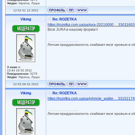
Звідки:
Україна, Луцьк
12:52 01 12 2021
Viking
Re: ROZETKA
https://rozetka.com.ua/ua/jura-20210000 ... 33011603
Віскі JURA в нашому форматі
_________________
Легкая придурковатость снабжает мозг кровью и о
З нами з:
10:44 16 02 2011
Повідомлення:
5275
Звідки:
Україна, Луцьк
22:53 09 02 2022
Viking
Re: ROZETKA
https://rozetka.com.ua/ua/johnnie_walke ... 33152174
_________________
Легкая придурковатость снабжает мозг кровью и о