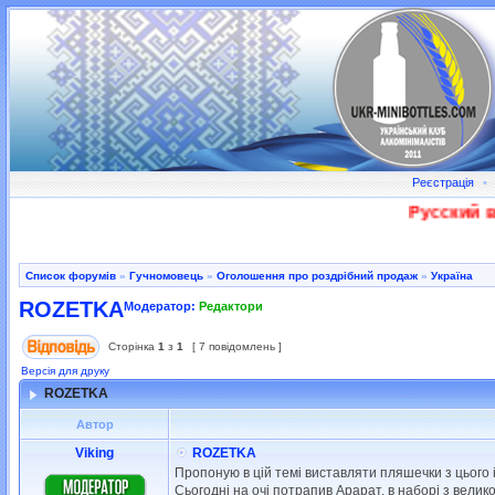
Реєстрація
•
Русский во
Список форумів
»
Гучномовець
»
Оголошення про роздрібний продаж
»
Україна
ROZETKA
Модератор:
Редактори
Сторінка
1
з
1
[ 7 повідомлень ]
Версія для друку
ROZETKA
Автор
Viking
ROZETKA
Пропоную в цій темі виставляти пляшечки з цього і
Сьогодні на очі потрапив Арарат, в наборі з велик