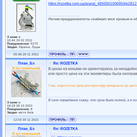
https://rozetka.com.ua/ararat_4850001006954/p281
_________________
Легкая придурковатость снабжает мозг кровью и о
З нами з:
10:44 16 02 2011
Повідомлення:
5275
Звідки:
Україна, Луцьк
00:48 28 11 2021
План_Бэ
Re: ROZETKA
Я тут новенький
В ценах на коньяки не ориентируюсь за ненадобно
или просто цена на эти экземпляры была неопра
У вас недостатньо прав для перегляду приєднаних до цьог
_________________
В свое оправдание скажу, что луна была полной, а я 
З нами з:
18:29 28 10 2021
Повідомлення:
9
Звідки:
місто Київ
12:03 30 11 2021
План_Бэ
Re: ROZETKA
Я тут новенький