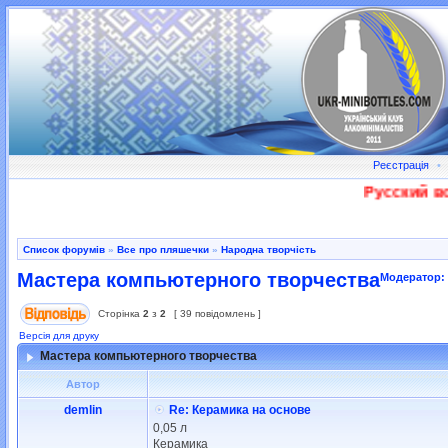
Реєстрація
•
Русский вое
Список форумів
»
Все про пляшечки
»
Народна творчість
Мастера компьютерного творчества
Модератор:
Сторінка
2
з
2
[ 39 повідомлень ]
Версія для друку
Мастера компьютерного творчества
Автор
demlin
Re: Керамика на основе
0,05 л
Керамика