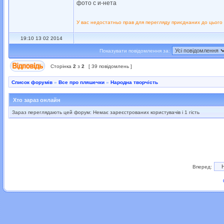
фото с и-нета
У вас недостатньо прав для перегляду приєднаних до цього
19:10 13 02 2014
Показувати повідомлення за:
Сторінка
2
з
2
[ 39 повідомлень ]
Список форумів
»
Все про пляшечки
»
Народна творчість
Хто зараз онлайн
Зараз переглядають цей форум: Немає зареєстрованих користувачів і 1 гість
Вперед: