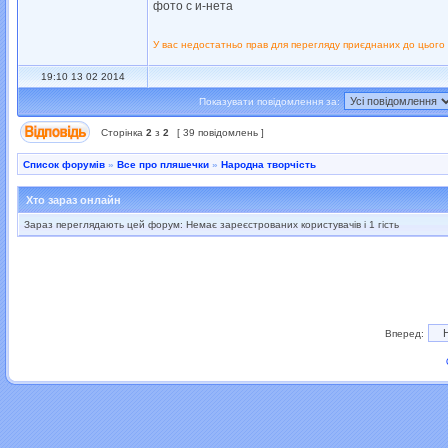
фото с и-нета
У вас недостатньо прав для перегляду приєднаних до цього
19:10 13 02 2014
Показувати повідомлення за:
Сторінка
2
з
2
[ 39 повідомлень ]
Список форумів
»
Все про пляшечки
»
Народна творчість
Хто зараз онлайн
Зараз переглядають цей форум: Немає зареєстрованих користувачів і 1 гість
Вперед: