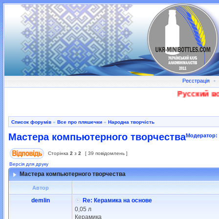
Реєстрація
•
Русский воен
Список форумів
»
Все про пляшечки
»
Народна творчість
Мастера компьютерного творчества
Модератор:
Сторінка
2
з
2
[ 39 повідомлень ]
Версія для друку
Мастера компьютерного творчества
Автор
demlin
Re: Керамика на основе
0,05 л
Керамика