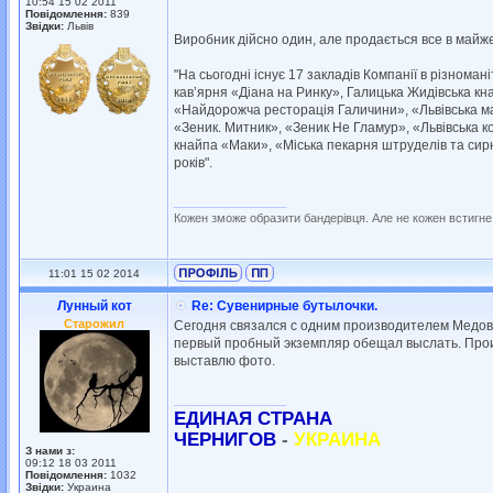
10:54 15 02 2011
Повідомлення:
839
Звідки:
Львів
Виробник дійсно один, але продається все в майж
"На сьогодні існує 17 закладів Компанії в різнома
кав’ярня «Діана на Ринку», Галицька Жидівська к
«Найдорожча ресторація Галичини», «Львівська ма
«Зеник. Митник», «Зеник Не Гламур», «Львівська к
кнайпа «Маки», «Міська пекарня штруделів та сирн
років".
_________________
Кожен зможе образити бандерівця. Але не кожен встигне
11:01 15 02 2014
Лунный кот
Re: Сувенирные бутылочки.
Старожил
Сегодня связался с одним производителем Медову
первый пробный экземпляр обещал выслать. Произ
выставлю фото.
_________________
ЕДИНАЯ СТРАНА
ЧЕРНИГОВ
-
УКРАИНА
З нами з:
09:12 18 03 2011
Повідомлення:
1032
Звідки:
Украина