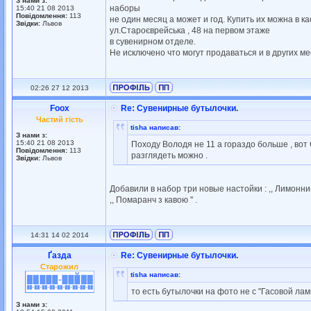
З нами з:
наборы
15:40 21 08 2013
Повідомлення:
113
не один месяц а может и год. Купить их можна в каф
Звідки:
Львов
ул.Староєврейська , 48 на первом этаже
в сувенирном отделе.
Не исключено что могут продаваться и в других ме
02:26 27 12 2013
Foox
Re: Сувенирные бутылочки.
Частий гість
tisha написав:
З нами з:
15:40 21 08 2013
Походу Володя не 11 а гораздо больше , вот 
Повідомлення:
113
разглядеть можно .
Звідки:
Львов
Добавили в набор три новые настойки : ,, Лимонний сп
,, Помаранч з кавою '' .
14:31 14 02 2014
Ґазда
Re: Сувенирные бутылочки.
Старожил
tisha написав:
то есть бутылочки на фото не с "Гасовой лампы
З нами з: