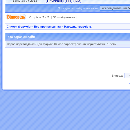
13:47 24 07 2014
Показувати повідомлення за:
Сторінка
2
з
2
[ 30 повідомлень ]
Список форумів
»
Все про пляшечки
»
Народна творчість
Хто зараз онлайн
Зараз переглядають цей форум: Немає зареєстрованих користувачів і 1 гість
Вперед: