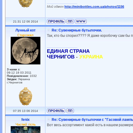
_________________
Мой обмен
http://minibottles.com.ua/photos/1156
21:31 12 06 2014
Лунный кот
Re: Сувенирные бутылочки.
Старожил
Так, кто бы спорил???? Я даже коробочку сам бы п
_________________
ЕДИНАЯ СТРАНА
ЧЕРНИГОВ
-
УКРАИНА
З нами з:
09:12 18 03 2011
Повідомлення:
1032
Звідки:
Украина
г,Чернигов
07:35 13 06 2014
fenix
Re: Сувенирные бутылочки с "Гасовой ламп
Частий гість
Вот весь ассортимент какой есть в нашем размере