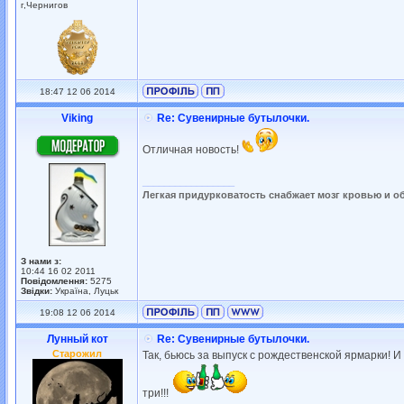
г,Чернигов
18:47 12 06 2014
Viking
Re: Сувенирные бутылочки.
Отличная новость!
_________________
Легкая придурковатость снабжает мозг кровью и о
З нами з:
10:44 16 02 2011
Повідомлення:
5275
Звідки:
Україна, Луцьк
19:08 12 06 2014
Лунный кот
Re: Сувенирные бутылочки.
Старожил
Так, бьюсь за выпуск с рождественской ярмарки! И
три!!!