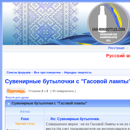
Реєстрація
•
Русский вое
Список форумів
»
Все про пляшечки
»
Народна творчість
Сувенирные бутылочки с "Гасовой лампы
Сторінка
2
з
2
[ 30 повідомлень ]
Версія для друку
Сувенирные бутылочки с "Гасовой лампы"
Автор
Foox
Re: Сувенирные бутылочки.
Частий гість
Совершенно верно : не из Гасовой Лампы и не из 
месте.На счет производителя не интересовался кто