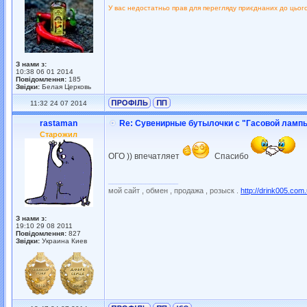
У вас недостатньо прав для перегляду приєднаних до цьог
З нами з:
10:38 06 01 2014
Повідомлення:
185
Звідки:
Белая Церковь
11:32 24 07 2014
rastaman
Re: Сувенирные бутылочки с "Гасовой ламп
Старожил
ОГО )) впечатляет
Спасибо
_________________
мой сайт , обмен , продажа , розыск .
http://drink005.com
З нами з:
19:10 29 08 2011
Повідомлення:
827
Звідки:
Украина Киев