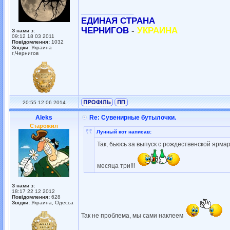
_________________
ЕДИНАЯ СТРАНА
ЧЕРНИГОВ
-
УКРАИНА
З нами з:
09:12 18 03 2011
Повідомлення:
1032
Звідки:
Украина
г,Чернигов
20:55 12 06 2014
Aleks
Re: Сувенирные бутылочки.
Старожил
Лунный кот написав:
Так, бьюсь за выпуск с рождественской ярмар
месяца три!!!
З нами з:
18:17 22 12 2012
Повідомлення:
628
Звідки:
Украина, Одесса
Так не проблема, мы сами наклеем