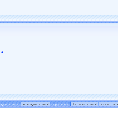
.ua
відомлення за:
Сортувати за