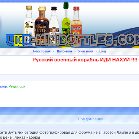
Реєстрація
•
Допомога
•
Учасники
•
Вхід
Русский военный корабль ИДИ НАХУЙ !!!! Ска
атор:
Редактори
Повідомлення
сети ,бутылки сегодня фотографировал для форума не в Гасовой Лампе а в др
по цене , лежат наборы