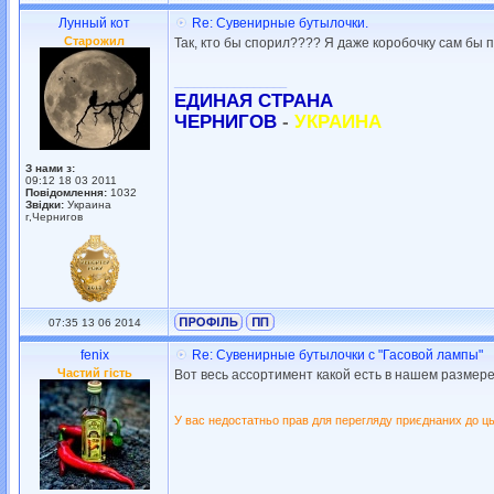
Лунный кот
Re: Сувенирные бутылочки.
Старожил
Так, кто бы спорил???? Я даже коробочку сам бы п
_________________
ЕДИНАЯ СТРАНА
ЧЕРНИГОВ
-
УКРАИНА
З нами з:
09:12 18 03 2011
Повідомлення:
1032
Звідки:
Украина
г,Чернигов
07:35 13 06 2014
fenix
Re: Сувенирные бутылочки с "Гасовой лампы"
Частий гість
Вот весь ассортимент какой есть в нашем размере
У вас недостатньо прав для перегляду приєднаних до ць