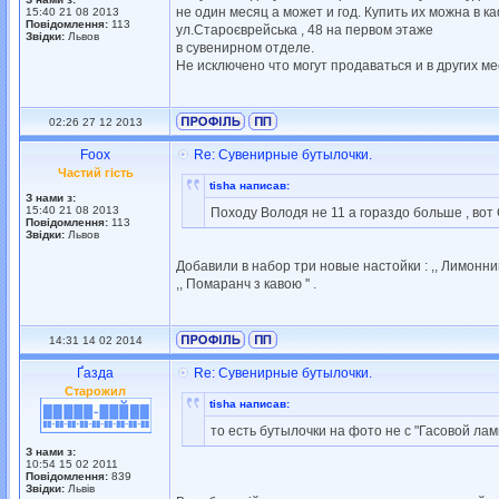
не один месяц а может и год. Купить их можна в каф
15:40 21 08 2013
Повідомлення:
113
ул.Староєврейська , 48 на первом этаже
Звідки:
Львов
в сувенирном отделе.
Не исключено что могут продаваться и в других ме
02:26 27 12 2013
Foox
Re: Сувенирные бутылочки.
Частий гість
tisha написав:
З нами з:
15:40 21 08 2013
Походу Володя не 11 а гораздо больше , вот 
Повідомлення:
113
Звідки:
Львов
Добавили в набор три новые настойки : ,, Лимонний сп
,, Помаранч з кавою '' .
14:31 14 02 2014
Ґазда
Re: Сувенирные бутылочки.
Старожил
tisha написав:
то есть бутылочки на фото не с "Гасовой лампы
З нами з:
10:54 15 02 2011
Повідомлення:
839
Звідки:
Львів