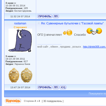
З нами з:
10:38 06 01 2014
Повідомлення:
185
Звідки:
Белая Церковь
11:32 24 07 2014
rastaman
Re: Сувенирные бутылочки с "Гасовой лампы"
Старожил
ОГО )) впечатляет
Спасибо
_________________
мой сайт , обмен , продажа , розыск .
http://drink005.com
З нами з:
19:10 29 08 2011
Повідомлення:
827
Звідки:
Украина Киев
13:47 24 07 2014
Показувати по
Сторінка
2
з
2
[ 30 повідомлень ]