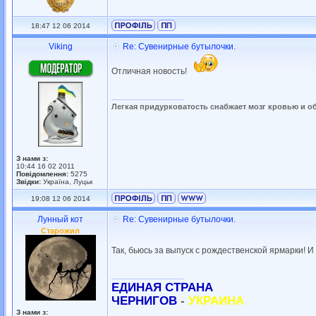
18:47 12 06 2014
Viking
Re: Сувенирные бутылочки.
Отличная новость!
_________________
Легкая придурковатость снабжает мозг кровью и о
З нами з:
10:44 16 02 2011
Повідомлення:
5275
Звідки:
Україна, Луцьк
19:08 12 06 2014
Лунный кот
Re: Сувенирные бутылочки.
Старожил
Так, бьюсь за выпуск с рождественской ярмарки! И
_________________
ЕДИНАЯ СТРАНА
ЧЕРНИГОВ
-
УКРАИНА
З нами з: