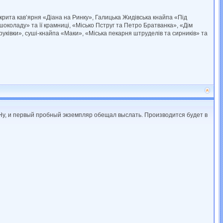
дкрита кав’ярня «Діана на Ринку», Галицька Жидівська кнайпа «Під
коладу» та її крамниці, «Місько Пструг та Петро Братванка», «Дім
руківки», суші-кнайпа «Маки», «Міська пекарня штруделів та сирників» та
Ну, и первый пробный экземпляр обещал выслать. Производится будет в