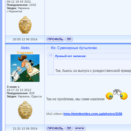
09:12 18 03 2011
Повідомлення:
1032
Звідки:
Украина
г,Чернигов
20:55 12 06 2014
Aleks
Re: Сувенирные бутылочки.
Старожил
Лунный кот написав:
Так, бьюсь за выпуск с рождественской ярмар
З нами з:
18:17 22 12 2012
Повідомлення:
628
Звідки:
Украина, Одесса
Так не проблема, мы сами наклеем
_________________
Мой обмен
http://minibottles.com.ua/photos/1156
21:31 12 06 2014