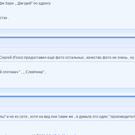
е баре ,, Дім ідей" по адресу
стах .
Сергей (Foox) предоставил ещё фото остальных , качество фото не очень , ну
отикач '' , ,, Слив'янка'' ,
" и не из сети , хотя на вид они такие же , я думала это один " производитель 