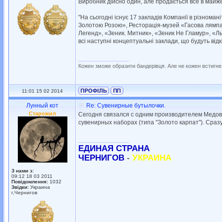
Виробник дійсно один, але продається все в майж
"На сьогодні існує 17 закладів Компанії в різнома
Золотою Розою», Ресторація-музей «Гасова лямпа»
Легенд», «Зеник. Митник», «Зеник Не Гламур», «Ль
всі наступні концептуальні заклади, що будуть відк
_________________
Кожен зможе образити бандерівця. Але не кожен встигне
11:01 15 02 2014
Лунный кот
Re: Сувенирные бутылочки.
Старожил
Сегодня связался с одним производителем Медов
сувенирных наборах (типа "Золото карпат"). Сра
_________________
ЕДИНАЯ СТРАНА
ЧЕРНИГОВ
-
УКРАИНА
З нами з:
09:12 18 03 2011
Повідомлення:
1032
Звідки:
Украина
г,Чернигов