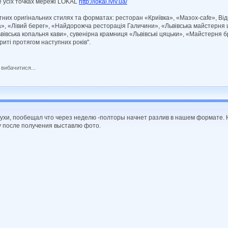
е усіх точках мережі LOKAL
http://lokal.lviv.ua/
нітних оригінальних стилях та форматах: ресторан «Криївка», «Мазох-cafе», Ві
, «Лівий берег», «Найдорожча ресторація Галичини», «Львівська майстерня шо
вівська копальня кави», сувенірна крамниця «Львівські цяцьки», «Майстерня б
риті протягом наступних років".
 вибачитися...
ухи, пообещал что через неделю -полторы начнет разлив в нашем формате. 
зу после получения выставлю фото.