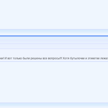
ки! И вот только были решены все вопросы!!! Хотя бутылочки и этикетки лежат