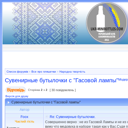
Список форумів
»
Все про пляшечки
»
Народна творчість
Сувенирные бутылочки с "Гасовой лампы"
Модер
Сторінка
2
з
2
[ 30 повідомлень ]
Версія для друку
Сувенирные бутылочки с "Гасовой лампы"
Автор
Foox
Re: Сувенирные бутылочки.
Частий гість
Совершенно верно : не из Гасовой Лампы и не из 
вижу что медовуха в наборе такая как у Вас.Судя 
З нами з: