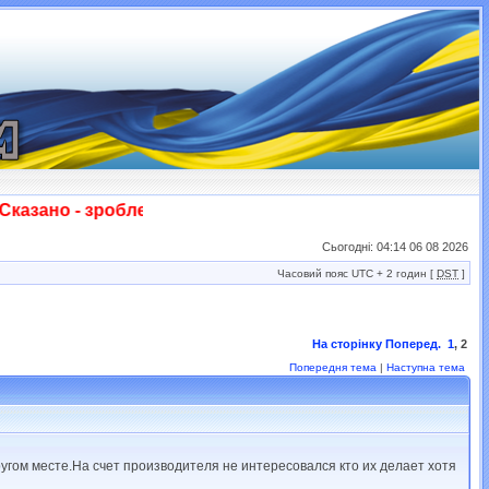
зано - зроблено! Слава ЗСУ!!!
Сьогодні: 04:14 06 08 2026
Часовий пояс UTC + 2 годин [
DST
]
На сторінку
Поперед.
1
,
2
Попередня тема
|
Наступна тема
угом месте.На счет производителя не интересовался кто их делает хотя