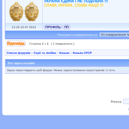
УКРАЇНА ЄДИНА І НЕ ПОДІЛЬНА !!!
СЛАВА УКРАЇНІ, СЛАВА НАЦІЇ !!!
12:16 10 07 2013
Показувати повідомлення за:
Сторінка
1
з
1
[ 2 повідомлень ]
Список форумів
»
Серії та лінійки
»
Коньяк
»
Коньяк СРСР
Хто зараз онлайн
Зараз переглядають цей форум: Немає зареєстрованих користувачів і 1 гість
Вперед: