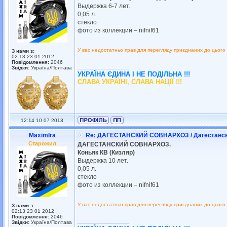
Выдержка 6-7 лет.
0,05 л.
стекло
фото из коллекции – nifnif61
У вас недостатньо прав для перегляду приєднаних до цього
З нами з:
02:13 23 01 2012
Повідомлення:
2046
_________________
Звідки:
Україна/Полтава
УКРАЇНА ЄДИНА І НЕ ПОДІЛЬНА !!!
СЛАВА УКРАЇНІ, СЛАВА НАЦІЇ !!!
12:14 10 07 2013
MaximIra
Re: ДАГЕСТАНСКИЙ СОВНАРХОЗ / Дагестанс
Старожил
ДАГЕСТАНСКИЙ СОВНАРХОЗ.
Коньяк КВ (Кизляр)
Выдержка 10 лет.
0,05 л.
стекло
фото из коллекции – nifnif61
У вас недостатньо прав для перегляду приєднаних до цього
З нами з:
02:13 23 01 2012
Повідомлення:
2046
_________________
Звідки:
Україна/Полтава