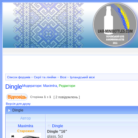
Список форумів
»
Серії та лінійки
»
Віскі
»
Ірландський віскі
Dingle
Модератори:
MaximIra
,
Редактори
Сторінка
1
з
1
[ 2 повідомлень ]
Версія для друку
Dingle
Автор
MaximIra
Dingle
Старожил
Dingle "16"
glass, 5cl