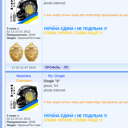
photo internet
У вас недостатньо прав для перегляду приєднаних до ць
_________________
УКРАЇНА ЄДИНА І НЕ ПОДІЛЬНА !!!
З нами з:
02:13 23 01 2012
СЛАВА УКРАЇНІ, СЛАВА НАЦІЇ !!!
Повідомлення:
2046
Звідки:
Україна/Полтава
17:15 21 07 2015
MaximIra
Re: Dingle
Старожил
Dingle "8"
glass, 5cl
photo internet
У вас недостатньо прав для перегляду приєднаних до ць
_________________
УКРАЇНА ЄДИНА І НЕ ПОДІЛЬНА !!!
З нами з:
02:13 23 01 2012
СЛАВА УКРАЇНІ, СЛАВА НАЦІЇ !!!
Повідомлення:
2046
Звідки:
Україна/Полтава