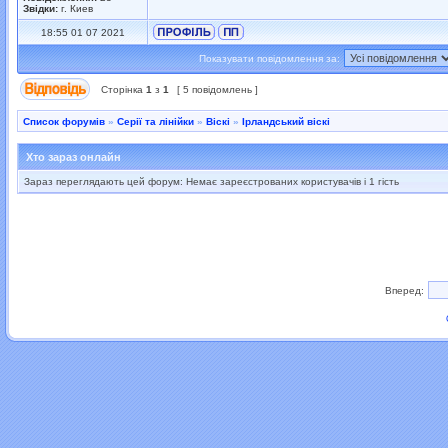
Звідки:
г. Киев
18:55 01 07 2021
Показувати повідомлення за:
Сторінка
1
з
1
[ 5 повідомлень ]
Список форумів
»
Серії та лінійки
»
Віскі
»
Ірландський віскі
Хто зараз онлайн
Зараз переглядають цей форум: Немає зареєстрованих користувачів і 1 гість
Вперед: