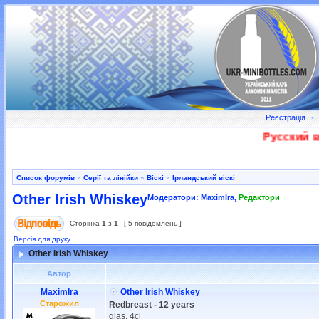
Реєстрація
•
Русский во
Список форумів
»
Серії та лінійки
»
Віскі
»
Ірландський віскі
Other Irish Whiskey
Модератори:
MaximIra
,
Редактори
Сторінка
1
з
1
[ 5 повідомлень ]
Версія для друку
Other Irish Whiskey
Автор
MaximIra
Other Irish Whiskey
Старожил
Redbreast - 12 years
glas, 4cl