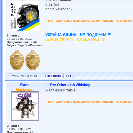
glas, 5cl
photo kalendarik
У вас недостатньо прав для перегляду приєднаних до цього
_________________
УКРАЇНА ЄДИНА І НЕ ПОДІЛЬНА !!!
З нами з:
02:13 23 01 2012
СЛАВА УКРАЇНІ, СЛАВА НАЦІЇ !!!
Повідомлення:
2046
Звідки:
Україна/Полтава
23:26 27 04 2014
Slade
Re: Other Irish Whiskey
Відвідувач
А вот еще и такие
У вас недостатньо прав для перегляду приєднаних до цього
З нами з:
01:35 07 01 2021
Повідомлення:
23