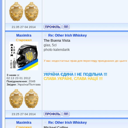
21:35 27 04 2014
MaximIra
Re: Other Irish Whiskey
Старожил
The Buena Vista
glas, 5cl
photo kalendarik
У вас недостатньо прав для перегляду приєднаних до цього
_________________
УКРАЇНА ЄДИНА І НЕ ПОДІЛЬНА !!!
З нами з:
02:13 23 01 2012
СЛАВА УКРАЇНІ, СЛАВА НАЦІЇ !!!
Повідомлення:
2046
Звідки:
Україна/Полтава
23:25 27 04 2014
MaximIra
Re: Other Irish Whiskey
Старожил
Michael Collins