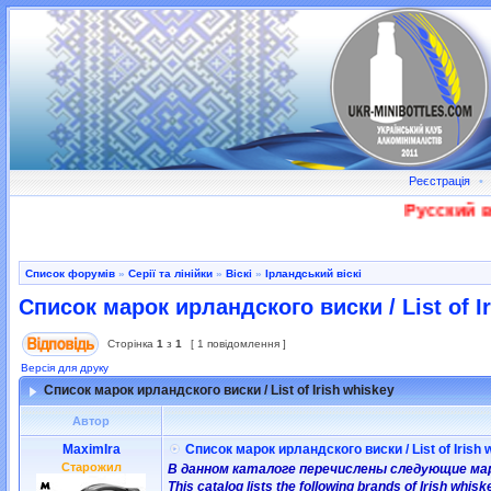
Реєстрація
•
Русский во
Список форумів
»
Серії та лінійки
»
Віскі
»
Ірландський віскі
Список марок ирландского виски / List of I
Сторінка
1
з
1
[ 1 повідомлення ]
Версія для друку
Список марок ирландского виски / List of Irish whiskey
Автор
MaximIra
Список марок ирландского виски / List of Irish 
Старожил
В данном каталоге перечислены следующие мар
This catalog lists the following brands of Irish whisk