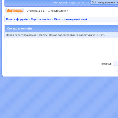
Показувати повідомлення за:
Сторінка
1
з
1
[ 1 повідомлення ]
Список форумів
»
Серії та лінійки
»
Віскі
»
Ірландський віскі
Хто зараз онлайн
Зараз переглядають цей форум: Немає зареєстрованих користувачів і 1 гість
Вперед: