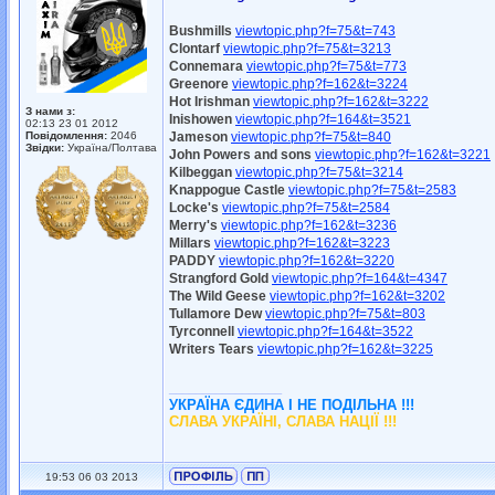
Bushmills
viewtopic.php?f=75&t=743
Clontarf
viewtopic.php?f=75&t=3213
Connemara
viewtopic.php?f=75&t=773
Greenore
viewtopic.php?f=162&t=3224
Hot Irishman
viewtopic.php?f=162&t=3222
З нами з:
Inishowen
viewtopic.php?f=164&t=3521
02:13 23 01 2012
Повідомлення:
2046
Jameson
viewtopic.php?f=75&t=840
Звідки:
Україна/Полтава
John Powers and sons
viewtopic.php?f=162&t=3221
Kilbeggan
viewtopic.php?f=75&t=3214
Knappogue Castle
viewtopic.php?f=75&t=2583
Locke's
viewtopic.php?f=75&t=2584
Merry's
viewtopic.php?f=162&t=3236
Millars
viewtopic.php?f=162&t=3223
PADDY
viewtopic.php?f=162&t=3220
Strangford Gold
viewtopic.php?f=164&t=4347
The Wild Geese
viewtopic.php?f=162&t=3202
Tullamore Dew
viewtopic.php?f=75&t=803
Tyrconnell
viewtopic.php?f=164&t=3522
Writers Tears
viewtopic.php?f=162&t=3225
_________________
УКРАЇНА ЄДИНА І НЕ ПОДІЛЬНА !!!
СЛАВА УКРАЇНІ, СЛАВА НАЦІЇ !!!
19:53 06 03 2013