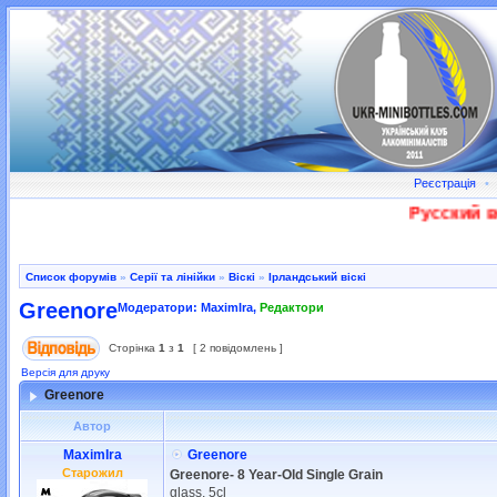
Реєстрація
•
Русский во
Список форумів
»
Серії та лінійки
»
Віскі
»
Ірландський віскі
Greenore
Модератори:
MaximIra
,
Редактори
Сторінка
1
з
1
[ 2 повідомлень ]
Версія для друку
Greenore
Автор
MaximIra
Greenore
Старожил
Greenore- 8 Year-Old Single Grain
glass, 5cl