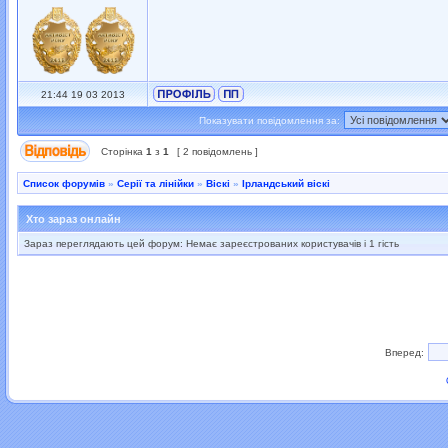
21:44 19 03 2013
Показувати повідомлення за:
Сторінка
1
з
1
[ 2 повідомлень ]
Список форумів
»
Серії та лінійки
»
Віскі
»
Ірландський віскі
Хто зараз онлайн
Зараз переглядають цей форум: Немає зареєстрованих користувачів і 1 гість
Вперед: