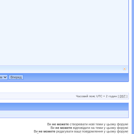
Часовий пояс UTC + 2 годин [
DST
]
Ви
не можете
створювати нові теми у цьому форумі
Ви
не можете
відповідати на теми у цьому форумі
Ви
не можете
редагувати ваші повідомлення у цьому форумі