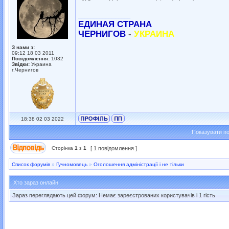
_________________
ЕДИНАЯ СТРАНА
ЧЕРНИГОВ
-
УКРАИНА
З нами з:
09:12 18 03 2011
Повідомлення:
1032
Звідки:
Украина
г,Чернигов
18:38 02 03 2022
Показувати по
Сторінка
1
з
1
[ 1 повідомлення ]
Список форумів
»
Гучномовець
»
Оголошення адміністрації і не тільки
Хто зараз онлайн
Зараз переглядають цей форум: Немає зареєстрованих користувачів і 1 гість