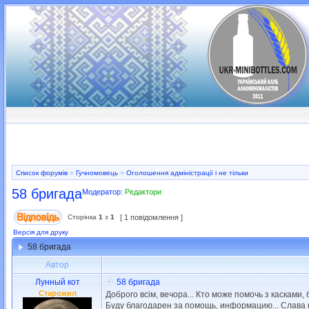
Список форумів
»
Гучномовець
»
Оголошення адміністрації і не тільки
58 бригада
Модератор:
Редактори
Сторінка
1
з
1
[ 1 повідомлення ]
Версія для друку
58 бригада
Автор
Лунный кот
58 бригада
Старожил
Доброго всім, вечора... Кто може помочь з касками
Буду благодарен за помощь, информацию... Слава н