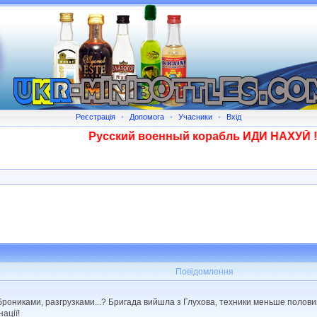
Реєстрація
•
Допомога
•
Учасники
•
Вхід
Русский военный корабль ИДИ НАХУЙ !!!!
Повідомлення
, брониками, разгрузками...? Бригада вийшла з Глухова, техники меньше полов
ації!