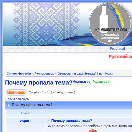
Реєстрація
•
Русский во
Список форумів
»
Гучномовець
»
Оголошення адміністрації і не тільки
Почему пропала тема?
Модератор:
Редактори
Сторінка
1
з
1
[ 4 повідомлень ]
Версія для друку
Почему пропала тема?
Автор
vsport
Почему пропала тема?
Была тема советские российские бутылки. Куда о