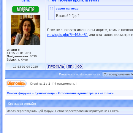
tisha
Re: Почему пропала тема?
vsport написав:
В какой? Где?
Я же не знаю что именно вы ищите, темы с названи
viewtopic.php?f=46&t=81
или в каталоге посмотрите
З нами з:
14:15 22 01 2011
Повідомлення:
3030
Звідки:
г. Киев
17:53 07 04 2020
Показувати повідомлення за:
Сторінка
1
з
1
[ 4 повідомлень ]
Список форумів
»
Гучномовець
»
Оголошення адміністрації і не тільки
Хто зараз онлайн
Зараз переглядають цей форум: Немає зареєстрованих користувачів і 1 гість