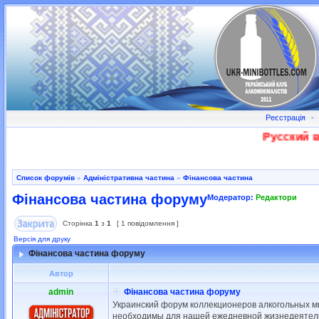
Реєстрація
•
Русский во
Список форумів
»
Адміністративна частина
»
Фінансова частина
Фінансова частина форуму
Модератор:
Редактори
Сторінка
1
з
1
[ 1 повідомлення ]
Версія для друку
Фінансова частина форуму
Автор
admin
Фінансова частина форуму
Украинский форум коллекционеров алкогольных м
необходимы для нашей ежедневной жизнедеятел