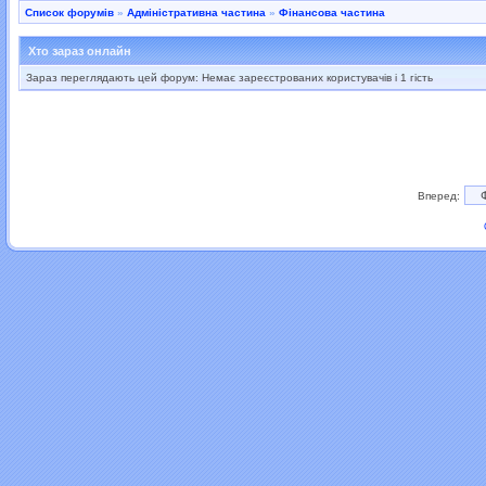
Список форумів
»
Адміністративна частина
»
Фінансова частина
Хто зараз онлайн
Зараз переглядають цей форум: Немає зареєстрованих користувачів і 1 гість
Вперед: