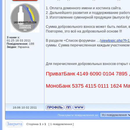
1. Оплата доменного имени и хостинга сайта.
2. Дальнейшего развития и поддерживание работ
3. Изготовление сувенирной продукции (выпуск буты
Сумма добровольного взноса может быть любая, в
Повторяю, это всё на добровольной основе !!!
З нами з:
В разделе <Список форумчан ....(
viewtopic.php?f=
01:25 18 03 2011
Повідомлення:
198
суммы. Сумма перечисленная каждым участником 
Звідки:
Украина
Для перечисления добровольных взносов открыт с
ПриватБанк 4149 6090 0104 7895 ,
МоноБанк 5375 4115 0111 1624 Ма
16:06 10 02 2011
Показувати повідомлення за:
Сторінка
1
з
1
[ 1 повідомлення ]