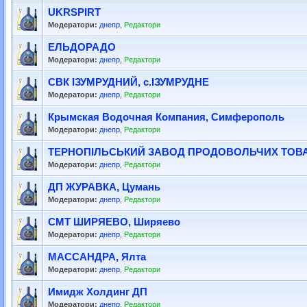
UKRSPIRT
Модератори:
днепр
,
Редактори
ЕЛЬДОРАДО
Модератори:
днепр
,
Редактори
СВК IЗУМРУДНИЙ, с.IЗУМРУДНЕ
Модератори:
днепр
,
Редактори
Крымская Водочная Компания, Симферополь
Модератори:
днепр
,
Редактори
ТЕРНОПIЛЬСЬКИЙ ЗАВОД ПРОДОВОЛЬЧИХ ТОВАРI
Модератори:
днепр
,
Редактори
ДП ЖУРАВКА, Цумань
Модератори:
днепр
,
Редактори
СМТ ШИРЯЕВО, Ширяево
Модератори:
днепр
,
Редактори
МАССАНДРА, Ялта
Модератори:
днепр
,
Редактори
Имидж Холдинг ДП
Модератори:
днепр
,
Редактори