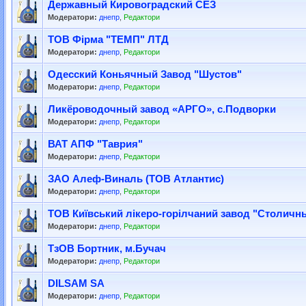
Державный Кировоградский СЕЗ
Модератори:
днепр
,
Редактори
ТОВ Фiрма "ТЕМП" ЛТД
Модератори:
днепр
,
Редактори
Одесский Коньячный Завод "Шустов"
Модератори:
днепр
,
Редактори
Ликёроводочный завод «АРГО», с.Подворки
Модератори:
днепр
,
Редактори
ВАТ АПФ "Таврия"
Модератори:
днепр
,
Редактори
ЗАО Алеф-Виналь (ТОВ Атлантис)
Модератори:
днепр
,
Редактори
ТОВ Київський лікеро-горілчаний завод "Столичн
Модератори:
днепр
,
Редактори
ТзОВ Бортник, м.Бучач
Модератори:
днепр
,
Редактори
DILSAM SA
Модератори:
днепр
,
Редактори