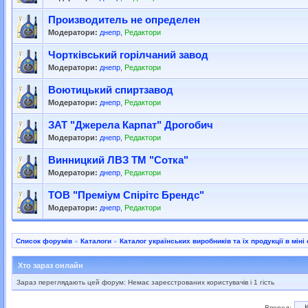
Производитель не определен
Модератори:
днепр
,
Редактори
Чортківський горілчаний завод
Модератори:
днепр
,
Редактори
Воютицький спиртзавод
Модератори:
днепр
,
Редактори
ЗАТ "Джерела Карпат" Дрогобич
Модератори:
днепр
,
Редактори
Винницкий ЛВЗ ТМ "Сотка"
Модератори:
днепр
,
Редактори
ТОВ "Премiум Спiрiтс Брендс"
Модератори:
днепр
,
Редактори
Список форумів
»
Каталоги
»
Каталог українських виробників та їх продукції в міні 
Хто зараз онлайн
Зараз переглядають цей форум: Немає зареєстрованих користувачів і 1 гість
Вперед: