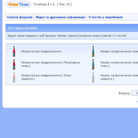
Сторінка
1
з
1
[ Тем: 19 ]
Список форумів
»
Відео та друкована інформація
»
У гостях у виробників
Хто зараз онлайн
Зараз переглядають цей форум: Немає зареєстрованих користувачів і 2 гостей
Непрочитані повідомлення
Немає непрочитаних пов
Непрочитані повідомлення [ Популярна
Немає непрочитаних пов
тема ]
тема ]
Непрочитані повідомлення [ Тема
Немає непрочитаних пов
закрита ]
закрита ]
Вперед: