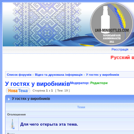
Реєстрація
•
Русский во
Список форумів
»
Відео та друкована інформація
»
У гостях у виробників
У гостях у виробників
Модератор:
Редактори
Сторінка
1
з
1
[ Тем: 19 ]
У гостях у виробників
Теми
Оголошення
Для чего открыта эта тема.