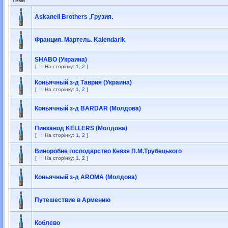
Теми
Askaneli Brothers ,Грузия.
Франция. Мартель. Kalendarik
SHABO (Украина)
[
На сторінку:
1
,
2
]
Коньячный з-д Таврия (Украина)
[
На сторінку:
1
,
2
]
Коньячный з-д BARDAR (Молдова)
Пивзавод KELLERS (Молдова)
[
На сторінку:
1
,
2
]
Виноробне господарство Князя П.М.Трубецького
[
На сторінку:
1
,
2
]
Коньячный з-д AROMA (Молдова)
Путешествие в Армению
Коблево