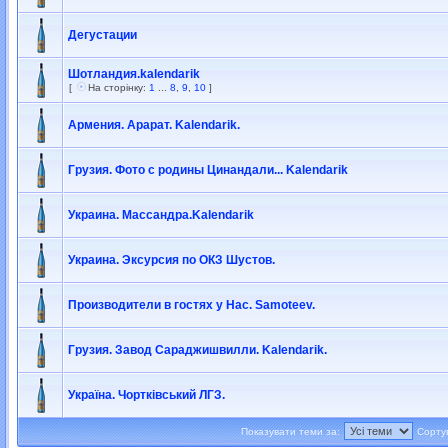
Дегустации
Шотландия.kalendarik
[
На сторінку:
1
...
8
,
9
,
10
]
Армения. Арарат. Kalendarik.
Грузия. Фото с родины Цинандали... Kalendarik
Украина. Массандра.Kalendarik
Украина. Эксурсия по ОКЗ Шустов.
Производители в гостях у Нас. Samoteev.
Грузия. Завод Сараджишвилли. Kalendarik.
Україна. Чортківський ЛГЗ.
Показувати теми за:
Сорту